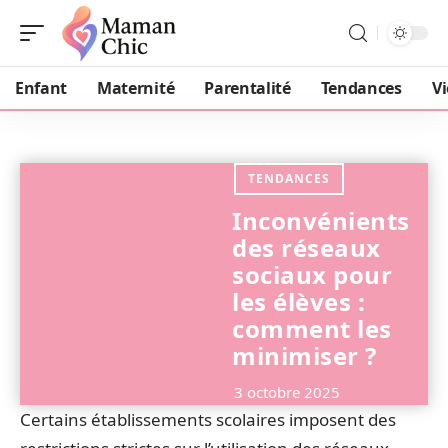
Enfant
Maternité
Parentalité
Tendances
Vi
TENDANCES
Inconvénients
des réseaux
sociaux pour
les élèves :
comment les
minimiser ?
3 octobre 2025
Certains établissements scolaires imposent des