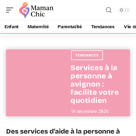
Enfant
Maternité
Parentalité
Tendances
Vie d
TENDANCES
Services à la
personne à
avignon :
facilite votre
quotidien
14 décembre 2025
Des services d’aide à la personne à