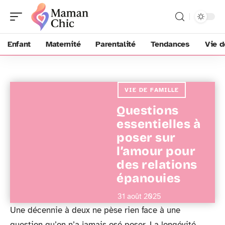
Enfant
Maternité
Parentalité
Tendances
Vie d
VIE DE FAMILLE
Questions
essentielles à
poser sur
l’amour pour
des relations
épanouies
31 août 2025
Une décennie à deux ne pèse rien face à une
question qu’on n’a jamais osé poser. La longévité