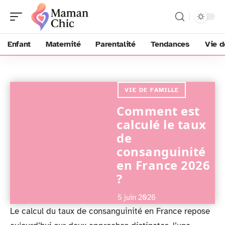
Enfant
Maternité
Parentalité
Tendances
Vie d
VIE DE FAMILLE
Comment est
calculé le taux
de
consanguinité
en France 2026
?
5 juin 2026
Le calcul du taux de consanguinité en France repose