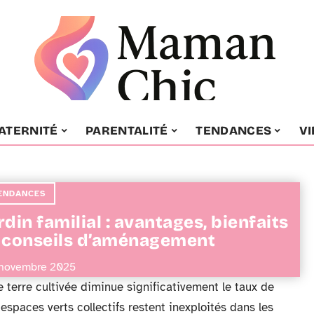
ATERNITÉ
PARENTALITÉ
TENDANCES
VI
ENDANCES
rdin familial : avantages, bienfaits
 conseils d’aménagement
novembre 2025
terre cultivée diminue significativement le taux de
 espaces verts collectifs restent inexploités dans les