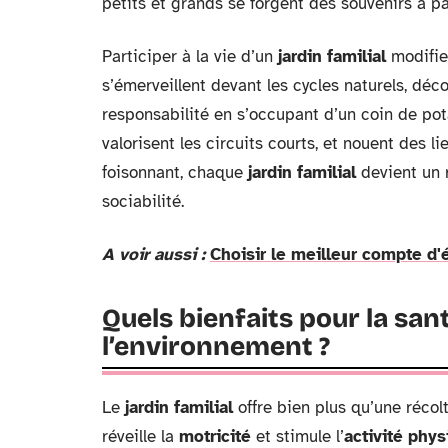
petits et grands se forgent des souvenirs à pa
Participer à la vie d’un
jardin familial
modifie 
s’émerveillent devant les cycles naturels, dé
responsabilité en s’occupant d’un coin de potag
valorisent les circuits courts, et nouent des 
foisonnant, chaque
jardin familial
devient un r
sociabilité.
A voir aussi :
Choisir le meilleur compte d'
Quels bienfaits pour la santé
l’environnement ?
Le
jardin familial
offre bien plus qu’une réco
réveille la
motricité
et stimule l’
activité phy